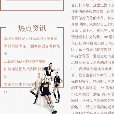
合的打卡地。这里汇聚了
详细的体验报告攻略，助你在
需要做好充分的准备。首
开放时间，规划好自己的
热点资讯
设备，如手机、相机等，
玩过程中补充能量。 ## 
‌深圳大圈经纪人对比深圳大圈资源
入口处的科技展示区，展
深圳高端喝茶：测测你适合哪种场
区，这里有虚拟现实游戏
子
科普教育区，通过生动有
2025深圳qt场体验报告攻略
息投影表演，逼真的画面和
中，合理规划路线很重要
如何通过预约找到深圳高端喝茶资
目，提前查看排队时间，
源
保自身安全。拍照时，注
联系方式中的高端场子：深圳市场
的工作人员咨询。 ## 
分
小吃和饮品，满足你的味
同时，还可以与其他游客交流
的地方。通过合理的前期
论是科技爱好者还是普通