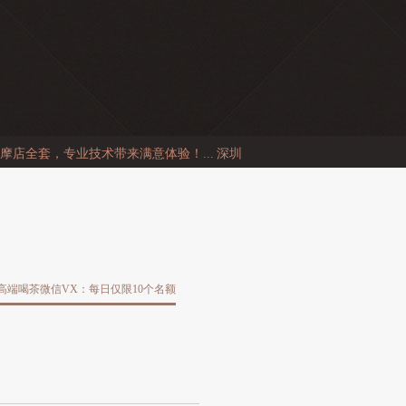
店全套，专业技术带来满意体验！...
深圳龙岗喝茶微信反克隆链...
深圳模
中高端喝茶微信VX：每日仅限10个名额