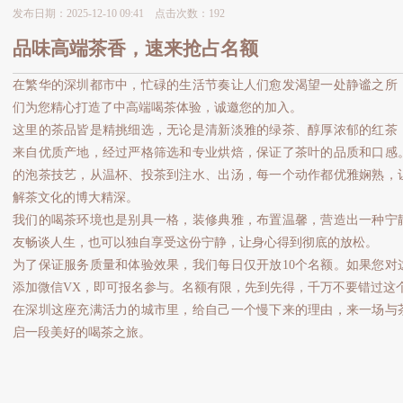
发布日期：2025-12-10 09:41 点击次数：192
品味高端茶香，速来抢占名额
在繁华的深圳都市中，忙碌的生活节奏让人们愈发渴望一处静谧之所
们为您精心打造了中高端喝茶体验，诚邀您的加入。
这里的茶品皆是精挑细选，无论是清新淡雅的绿茶、醇厚浓郁的红茶
来自优质产地，经过严格筛选和专业烘焙，保证了茶叶的品质和口感
的泡茶技艺，从温杯、投茶到注水、出汤，每一个动作都优雅娴熟，
解茶文化的博大精深。
我们的喝茶环境也是别具一格，装修典雅，布置温馨，营造出一种宁
友畅谈人生，也可以独自享受这份宁静，让身心得到彻底的放松。
为了保证服务质量和体验效果，我们每日仅开放10个名额。如果您对
添加微信VX，即可报名参与。名额有限，先到先得，千万不要错过这
在深圳这座充满活力的城市里，给自己一个慢下来的理由，来一场与
启一段美好的喝茶之旅。