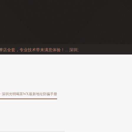
全套，专业技术带来满意体验！...
深圳龙岗喝茶微信反克隆链...
深圳模特
> 深圳光明喝茶WX最新地址防骗手册